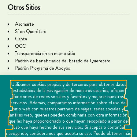
Otros Sitios
Asomarte
Sí en Querétaro
Capta
QCC
Transparencia en un mismo sitio
Padrón de beneficiarios del Estado de Querétaro
Padrón Programa de Apoyos
Utilizamos cookies propias y de terceros para obtener datos
estadísticos de la navegación de nuestros usuarios, ofrecer
funciones de redes sociales y favoritos y mejorar nuestros
servicios. Además, compartimos información sobre el uso del
sitio web con nuestros partners de viajes, redes sociales y
análisis web, quienes pueden combinarla con otra información
que les haya proporcionado o que hayan recopilado a partir del
Copyright Querétaro Travel 2021 | v 1.1
uso que haya hecho de sus servicios. Si acepta o continúa
navegando, consideramos que acepta su uso. Puede obtener más