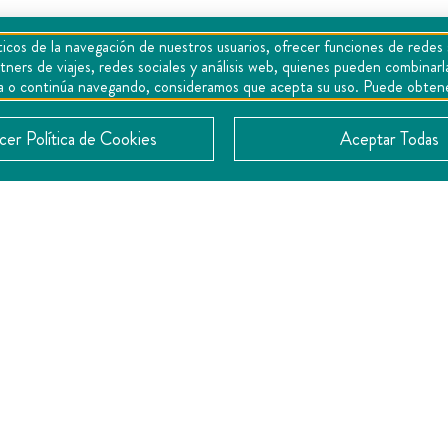
icos de la navegación de nuestros usuarios, ofrecer funciones de redes 
tners de viajes, redes sociales y análisis web, quienes pueden combina
llas Naturales de Querétaro ofrecen u
epta o continúa navegando, consideramos que acepta su uso. Puede obten
es para disfrutarlas, y una de las mejor
 bajo las estrellas abrazado por inmens
er Política de Cookies
Aceptar Todas
l aire más puro que puedas encontrar. Y
Campos del Sur o en la Sierra Gorda, d
uerétaro más verde en tu casa campa