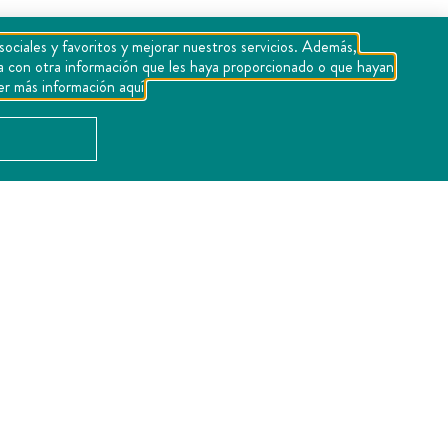
sociales y favoritos y mejorar nuestros servicios. Además,
rla con otra información que les haya proporcionado o que hayan
n sinfín de
er más información aquí
es es poder
os árboles
a sea en los
isfruta del
ña