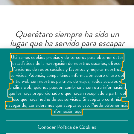
Querétaro siempre ha sido un
lugar que ha servido para escapar
de la rutina y disfrutar de la vida.
Utilizamos cookies propias y de terceros para obtener datos
Aunque su propia dinámica de
estadísticos de la navegación de nuestros usuarios, ofrecer
ciudad cosmopolita implica retos
funciones de redes sociales y favoritos y mejorar nuestros
servicios. Además, compartimos información sobre el uso del
para la tranquilidad, en todas sus
sitio web con nuestros partners de viajes, redes sociales y
regiones encontrarás una oferta de
análisis web, quienes pueden combinarla con otra información
que les haya proporcionado o que hayan recopilado a partir del
experiencias orientadas a tu salud
uso que haya hecho de sus servicios. Si acepta o continúa
y bienestar.
navegando, consideramos que acepta su uso. Puede obtener más
información aquí
Conocer Política de Cookies