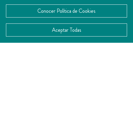
más amas.
Conocer Política de Cookies
Aceptar Todas
¡Conoce estas
experiencias!