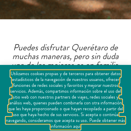
Puedes disfrutar Querétaro de
muchas maneras, pero sin duda
una de las mejores es en familia.
Su historia, su cultura, su
Utilizamos cookies propias y de terceros para obtener datos
estadísticos de la navegación de nuestros usuarios, ofrecer
vanguardia, su vocación por ser el
funciones de redes sociales y favoritos y mejorar nuestros
destino del futuro ofrece
servicios. Además, compartimos información sobre el uso del
sitio web con nuestros partners de viajes, redes sociales y
experiencias para que chicos y
análisis web, quienes pueden combinarla con otra información
grandes pueden apreciar y que
que les haya proporcionado o que hayan recopilado a partir del
uso que haya hecho de sus servicios. Si acepta o continúa
hará de este uno de tus lugares
navegando, consideramos que acepta su uso. Puede obtener más
favoritos para venir con quienes
información aquí