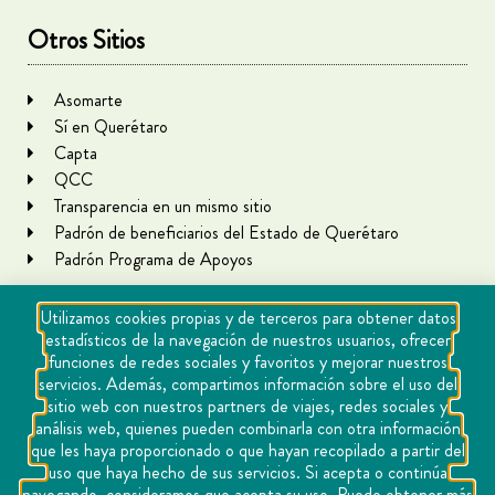
Otros Sitios
Asomarte
Sí en Querétaro
Capta
QCC
Transparencia en un mismo sitio
Padrón de beneficiarios del Estado de Querétaro
Padrón Programa de Apoyos
Utilizamos cookies propias y de terceros para obtener datos
estadísticos de la navegación de nuestros usuarios, ofrecer
funciones de redes sociales y favoritos y mejorar nuestros
servicios. Además, compartimos información sobre el uso del
sitio web con nuestros partners de viajes, redes sociales y
análisis web, quienes pueden combinarla con otra información
que les haya proporcionado o que hayan recopilado a partir del
Copyright Querétaro Travel 2021 | v 1.1
uso que haya hecho de sus servicios. Si acepta o continúa
navegando, consideramos que acepta su uso. Puede obtener más