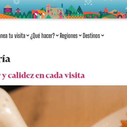
anea tu visita
¿Qué hacer?
Regiones
Destinos
ría
y calidez en cada visita