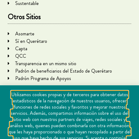
Sustentable
Otros Sitios
Asomarte
Sí en Querétaro
Capta
QCC
Transparencia en un mismo sitio
Padrón de beneficiarios del Estado de Querétaro
Padrón Programa de Apoyos
Utilizamos cookies propias y de terceros para obtener datos
estadísticos de la navegación de nuestros usuarios, ofrecer
funciones de redes sociales y favoritos y mejorar nuestros
servicios. Además, compartimos información sobre el uso del
sitio web con nuestros partners de viajes, redes sociales y
análisis web, quienes pueden combinarla con otra información
que les haya proporcionado o que hayan recopilado a partir del
Copyright Querétaro Travel 2021 | v 1.1
uso que haya hecho de sus servicios. Si acepta o continúa