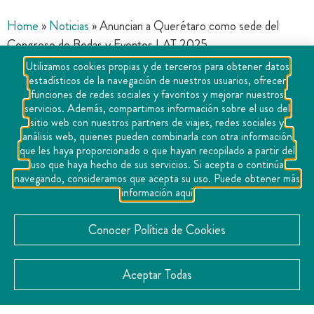
Home
»
Noticias
»
Anuncian a Querétaro como sede del
Congreso de Bodas y Eventos LAT 2025
Utilizamos cookies propias y de terceros para obtener datos
estadísticos de la navegación de nuestros usuarios, ofrecer
funciones de redes sociales y favoritos y mejorar nuestros
servicios. Además, compartimos información sobre el uso del
sitio web con nuestros partners de viajes, redes sociales y
análisis web, quienes pueden combinarla con otra información
que les haya proporcionado o que hayan recopilado a partir del
uso que haya hecho de sus servicios. Si acepta o continúa
navegando, consideramos que acepta su uso. Puede obtener más
información aquí
En el marco del Tianguis Turístico México 2025, que se
Conocer Política de Cookies
realiza en Tijuana, Baja California, la coordinadora de
Turismo de Romance de la Secretaría de Turismo de
Aceptar Todas
Querétaro (SECTUR), Andrea Herrera Lambarri, anunció
que el estado será sede del Congreso de Bodas y Eventos