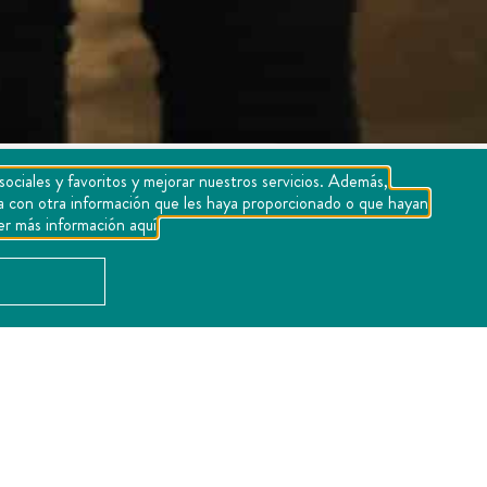
sociales y favoritos y mejorar nuestros servicios. Además,
rla con otra información que les haya proporcionado o que hayan
er más información aquí
 de trabajo con el embajador de España en México,
identificar nuevas oportunidades de cooperación en
ntre Querétaro y España, particularmente a partir
nculos turísticos, económicos y culturales entre
impulso significativo durante los últimos años,
gioso y el enoturismo.