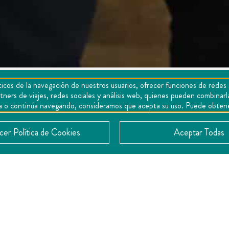
icos de la navegación de nuestros usuarios, ofrecer funciones de redes 
n turística con España
tners de viajes, redes sociales y análisis web, quienes pueden combina
epta o continúa navegando, consideramos que acepta su uso. Puede obten
er Política de Cookies
Aceptar Todas
de Querétaro, Adriana Vega Vázquez Mellado, sostuvo una reunión
o de fortalecer los lazos de colaboración entre ambas regiones e 
es dialogaron sobre el fortalecimiento de la conectividad aérea e
 entre Querétaro y Madrid, la cual ha contribuido a estrechar los ví
destacó que la relación entre Querétaro y España ha registrado un 
 en sectores estratégicos como el turismo cultural, el turismo reli