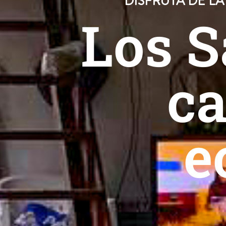
DISFRUTA DE LA
Los S
c
e