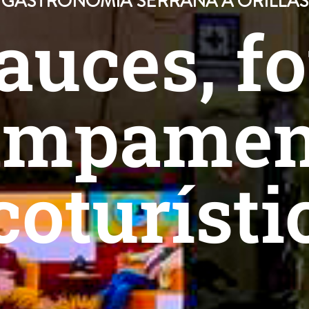
 GASTRONOMÍA SERRANA A ORILLAS
auces, f
ampamen
coturísti