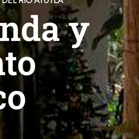
 DEL RÍO AYUTLA
onda y
to
co