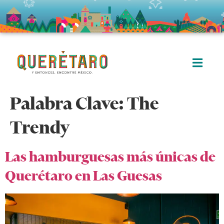
Palabra Clave:
The
Trendy
Las hamburguesas más únicas de
Querétaro en Las Guesas