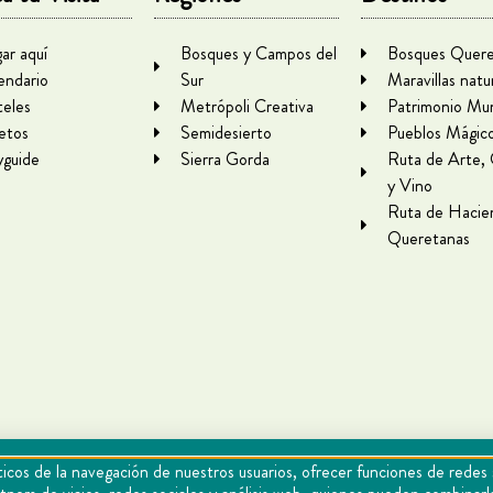
gar aquí
Bosques y Campos del
Bosques Quere
endario
Sur
Maravillas natu
eles
Metrópoli Creativa
Patrimonio Mun
letos
Semidesierto
Pueblos Mágic
yguide
Sierra Gorda
Ruta de Arte,
y Vino
Ruta de Hacie
Queretanas
icos de la navegación de nuestros usuarios, ofrecer funciones de redes 