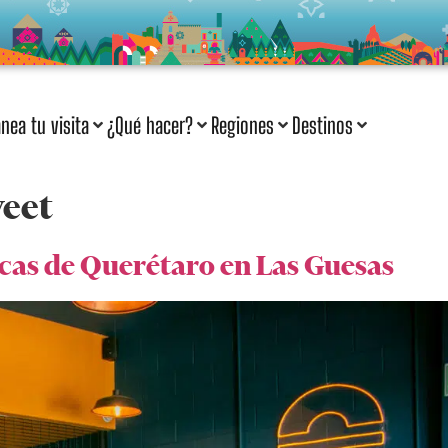
anea tu visita
¿Qué hacer?
Regiones
Destinos
eet
as de Querétaro en Las Guesas