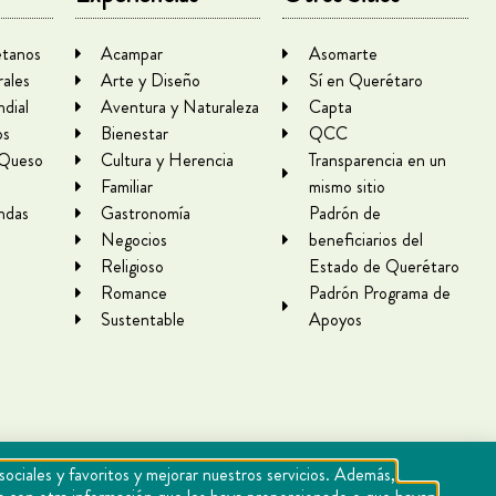
tanos
Acampar
Asomarte
rales
Arte y Diseño
Sí en Querétaro
dial
Aventura y Naturaleza
Capta
os
Bienestar
QCC
 Queso
Cultura y Herencia
Transparencia en un
Familiar
mismo sitio
ndas
Gastronomía
Padrón de
Negocios
beneficiarios del
Religioso
Estado de Querétaro
Romance
Padrón Programa de
Sustentable
Apoyos
sociales y favoritos y mejorar nuestros servicios. Además,