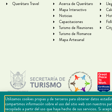
Querétaro Travel
Acerca de Querétaro
Lle
Mapa Interactivo
Cal
Noticias
Hot
Capacitaciones
Fol
Turismo de Reuniones
Cit
Turismo de Romance
Mapa Artesanal
Utilizamos cookies propias y de terceros para obtener datos estadíst
compartimos información sobre el uso del sitio web con nuestros par
recopilado a partir del uso que haya hecho de sus servicios. Si ac