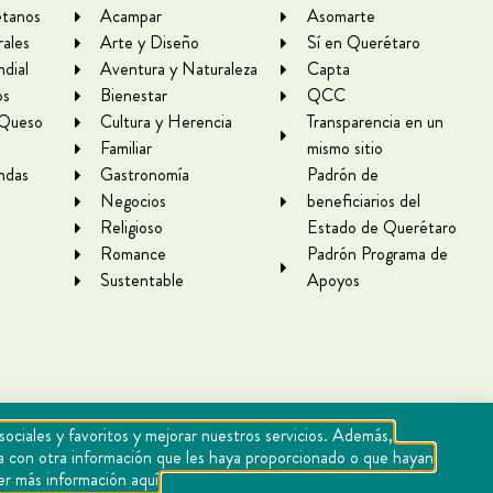
tanos
Acampar
Asomarte
rales
Arte y Diseño
Sí en Querétaro
dial
Aventura y Naturaleza
Capta
os
Bienestar
QCC
 Queso
Cultura y Herencia
Transparencia en un
Familiar
mismo sitio
ndas
Gastronomía
Padrón de
Negocios
beneficiarios del
Religioso
Estado de Querétaro
Romance
Padrón Programa de
Sustentable
Apoyos
sociales y favoritos y mejorar nuestros servicios. Además,
rla con otra información que les haya proporcionado o que hayan
er más información aquí