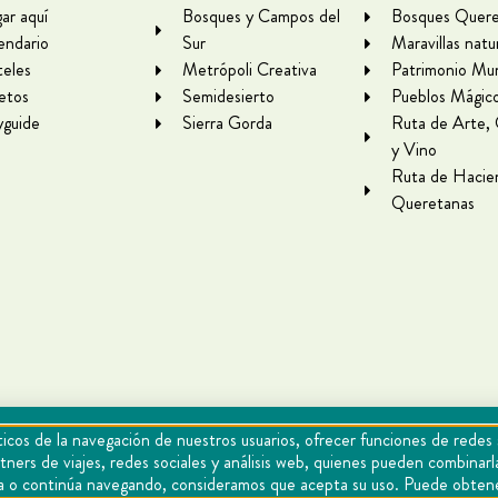
gar aquí
Bosques y Campos del
Bosques Quere
endario
Sur
Maravillas natu
eles
Metrópoli Creativa
Patrimonio Mun
letos
Semidesierto
Pueblos Mágic
yguide
Sierra Gorda
Ruta de Arte,
y Vino
Ruta de Hacie
Queretanas
icos de la navegación de nuestros usuarios, ofrecer funciones de redes 
tners de viajes, redes sociales y análisis web, quienes pueden combina
epta o continúa navegando, consideramos que acepta su uso. Puede obten