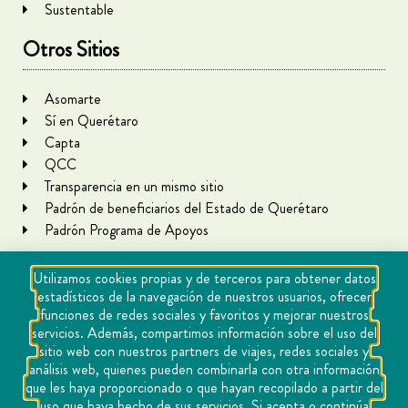
Sustentable
Otros Sitios
Asomarte
Sí en Querétaro
Capta
QCC
Transparencia en un mismo sitio
Padrón de beneficiarios del Estado de Querétaro
Padrón Programa de Apoyos
Utilizamos cookies propias y de terceros para obtener datos
estadísticos de la navegación de nuestros usuarios, ofrecer
funciones de redes sociales y favoritos y mejorar nuestros
servicios. Además, compartimos información sobre el uso del
sitio web con nuestros partners de viajes, redes sociales y
análisis web, quienes pueden combinarla con otra información
que les haya proporcionado o que hayan recopilado a partir del
Copyright Querétaro Travel 2021 | v 1.1
uso que haya hecho de sus servicios. Si acepta o continúa