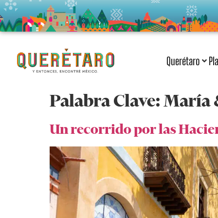
Querétaro
Pl
Palabra Clave:
María 
Un recorrido por las Haci