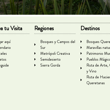
a tu Visita
Regiones
Destinos
gar aquí
Bosques y Campos del
Bosques Quere
endario
Sur
Maravillas natu
eles
Metrópoli Creativa
Patrimonio Mun
letos
Semidesierto
Pueblos Mágic
yguide
Sierra Gorda
Ruta de Arte,
y Vino
Ruta de Hacie
Queretanas