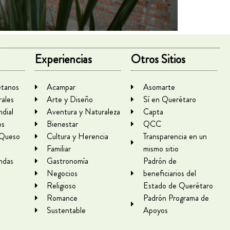
Experiencias
Otros Sitios
tanos
Acampar
Asomarte
rales
Arte y Diseño
Sí en Querétaro
dial
Aventura y Naturaleza
Capta
os
Bienestar
QCC
 Queso
Cultura y Herencia
Transparencia en un
Familiar
mismo sitio
ndas
Gastronomía
Padrón de
Negocios
beneficiarios del
Religioso
Estado de Querétaro
Romance
Padrón Programa de
Sustentable
Apoyos