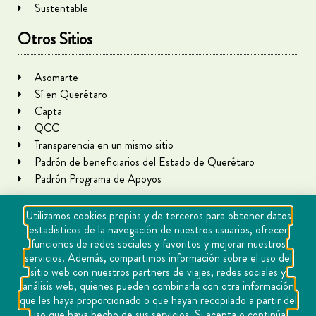
Sustentable
Otros Sitios
Asomarte
Sí en Querétaro
Capta
QCC
Transparencia en un mismo sitio
Padrón de beneficiarios del Estado de Querétaro
Padrón Programa de Apoyos
Utilizamos cookies propias y de terceros para obtener datos
estadísticos de la navegación de nuestros usuarios, ofrecer
funciones de redes sociales y favoritos y mejorar nuestros
servicios. Además, compartimos información sobre el uso del
sitio web con nuestros partners de viajes, redes sociales y
análisis web, quienes pueden combinarla con otra información
que les haya proporcionado o que hayan recopilado a partir del
Copyright Querétaro Travel 2021 | v 1.1
uso que haya hecho de sus servicios. Si acepta o continúa