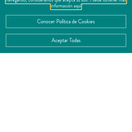
información aquí
Conocer Política de Cookies
Aceptar Todas
Un espacio lleno de franqueza, sencillo y directo.
Así es Franco, con una cocina sincera lograda con