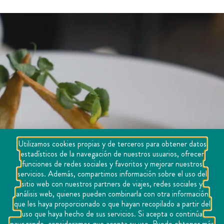
Utilizamos cookies propias y de terceros para obtener datos
estadísticos de la navegación de nuestros usuarios, ofrecer
funciones de redes sociales y favoritos y mejorar nuestros
servicios. Además, compartimos información sobre el uso del
sitio web con nuestros partners de viajes, redes sociales y
análisis web, quienes pueden combinarla con otra información
que les haya proporcionado o que hayan recopilado a partir del
uso que haya hecho de sus servicios. Si acepta o continúa
navegando, consideramos que acepta su uso. Puede obtener más