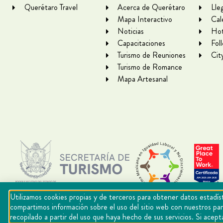
Querétaro Travel
Acerca de Querétaro
Lle
Mapa Interactivo
Cal
Noticias
Hot
Capacitaciones
Fol
Turismo de Reuniones
Cit
Turismo de Romance
Mapa Artesanal
Utilizamos cookies propias y de terceros para obtener datos estadíst
compartimos información sobre el uso del sitio web con nuestros par
recopilado a partir del uso que haya hecho de sus servicios. Si ac