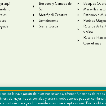
gar aquí
Bosques y Campos del
Bosques Quere
endario
Sur
Maravillas natu
eles
Metrópoli Creativa
Patrimonio Mun
letos
Semidesierto
Pueblos Mágic
yguide
Sierra Gorda
Ruta de Arte,
y Vino
Ruta de Hacie
Queretanas
icos de la navegación de nuestros usuarios, ofrecer funciones de redes 
tners de viajes, redes sociales y análisis web, quienes pueden combina
epta o continúa navegando, consideramos que acepta su uso. Puede obten