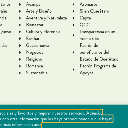
tanos
Acampar
Asomarte
rales
Arte y Diseño
Sí en Querétaro
dial
Aventura y Naturaleza
Capta
os
Bienestar
QCC
 Queso
Cultura y Herencia
Transparencia en un
Familiar
mismo sitio
ndas
Gastronomía
Padrón de
Negocios
beneficiarios del
Religioso
Estado de Querétaro
Romance
Padrón Programa de
Sustentable
Apoyos
sociales y favoritos y mejorar nuestros servicios. Además,
rla con otra información que les haya proporcionado o que hayan
er más información aquí