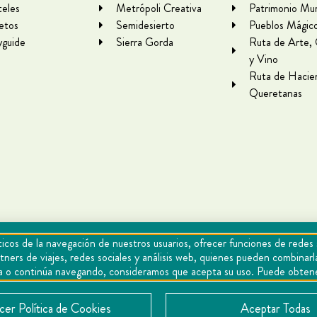
eles
Metrópoli Creativa
Patrimonio Mun
letos
Semidesierto
Pueblos Mágic
yguide
Sierra Gorda
Ruta de Arte,
y Vino
Ruta de Hacie
Queretanas
icos de la navegación de nuestros usuarios, ofrecer funciones de redes 
tners de viajes, redes sociales y análisis web, quienes pueden combina
epta o continúa navegando, consideramos que acepta su uso. Puede obten
Cookies
Aviso de privacidad
Directorio
Contacto
er Política de Cookies
Aceptar Todas