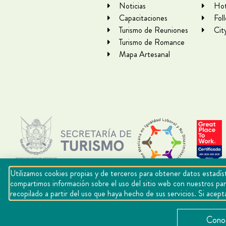
Noticias
Hot
Capacitaciones
Fol
Turismo de Reuniones
Cit
Turismo de Romance
Mapa Artesanal
Utilizamos cookies propias y de terceros para obtener datos estadíst
compartimos información sobre el uso del sitio web con nuestros par
recopilado a partir del uso que haya hecho de sus servicios. Si ac
Copyright Querétaro Travel 2021 | v 1.1
Conoc