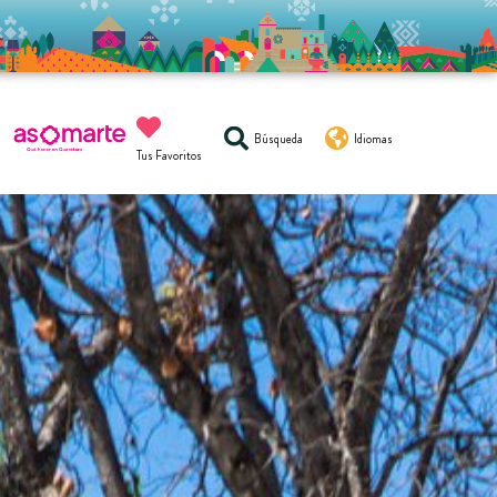
Búsqueda
Idiomas
Tus Favoritos