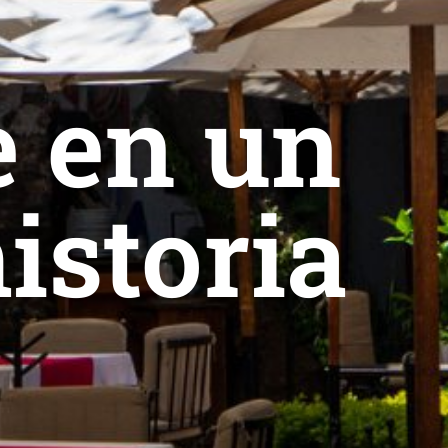
e en un
istoria