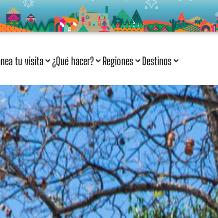
anea tu visita
¿Qué hacer?
Regiones
Destinos