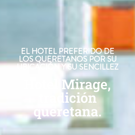
EL HOTEL PREFERIDO DE
LOS QUERETANOS POR SU
UBICACIÓN Y SU SENCILLEZ
Hotel Mirage,
tradición
queretana.