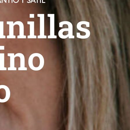
TÍO Y SAYIL
nillas
vino
o