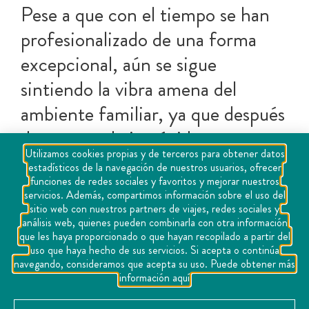
Pese a que con el tiempo se han
profesionalizado de una forma
excepcional, aún se sigue
sintiendo la vibra amena del
ambiente familiar, ya que después
de un rato de intrépidas
Utilizamos cookies propias y de terceros para obtener datos
actividades, puedes descansar en
estadísticos de la navegación de nuestros usuarios, ofrecer
funciones de redes sociales y favoritos y mejorar nuestros
una de las palapas que tienen
servicios. Además, compartimos información sobre el uso del
disponibles para los visitantes,
sitio web con nuestros partners de viajes, redes sociales y
análisis web, quienes pueden combinarla con otra información
organizando una carne asada en
que les haya proporcionado o que hayan recopilado a partir del
uso que haya hecho de sus servicios. Si acepta o continúa
grupo mientras disfrutan del bello
navegando, consideramos que acepta su uso. Puede obtener más
información aquí
paisaje campestre desde su