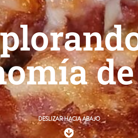
plorando
nomía de
DESLIZAR HACIA ABAJO