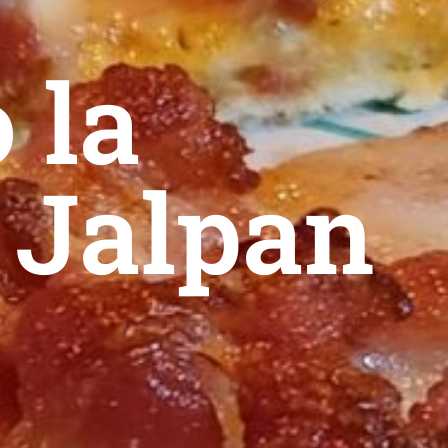
 la
 Jalpan