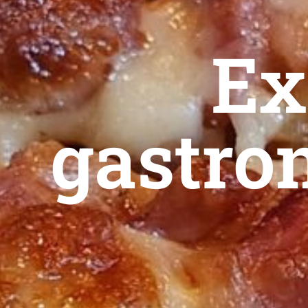
Ex
gastro