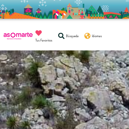
Búsqueda
Idiomas
Tus Favoritos