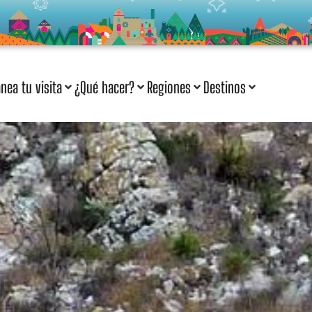
anea tu visita
¿Qué hacer?
Regiones
Destinos