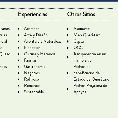
Experiencias
Otros Sitios
tanos
Acampar
Asomarte
rales
Arte y Diseño
Sí en Querétaro
dial
Aventura y Naturaleza
Capta
os
Bienestar
QCC
 Queso
Cultura y Herencia
Transparencia en un
Familiar
mismo sitio
ndas
Gastronomía
Padrón de
Negocios
beneficiarios del
Religioso
Estado de Querétaro
Romance
Padrón Programa de
Sustentable
Apoyos