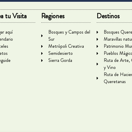
a tu Visita
Regiones
Destinos
gar aquí
Bosques y Campos del
Bosques Quere
endario
Sur
Maravillas natu
eles
Metrópoli Creativa
Patrimonio Mun
letos
Semidesierto
Pueblos Mágic
yguide
Sierra Gorda
Ruta de Arte,
y Vino
Ruta de Hacie
Queretanas