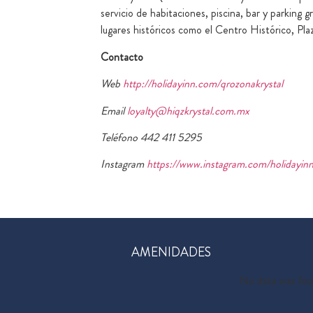
servicio de habitaciones, piscina, bar y parkin
lugares históricos como el Centro Histórico, Pl
Contacto
Web
http://holidayinn.com/qrozonakrystal
Email
loyalty@hiqzkrystal.com.mx
Teléfono 442 411 5295
Instagram
https://www.instagram.com/holidayinnk
AMENIDADES
No data was fo