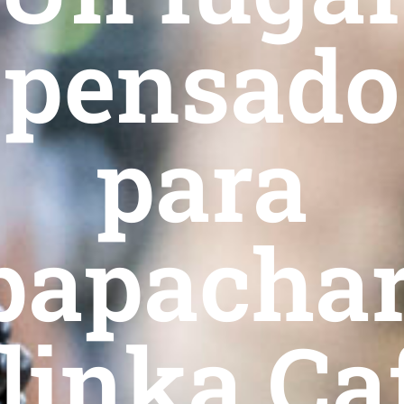
pensado
para
papachar
linka Ca