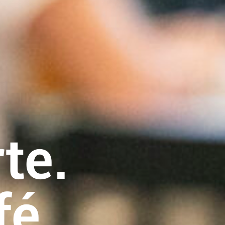
te.
fé