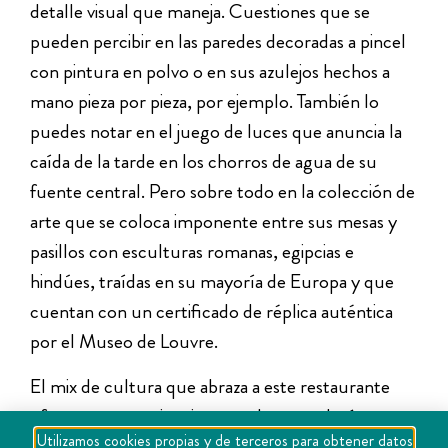
detalle visual que maneja. Cuestiones que se
pueden percibir en las paredes decoradas a pincel
con pintura en polvo o en sus azulejos hechos a
mano pieza por pieza, por ejemplo. También lo
puedes notar en el juego de luces que anuncia la
caída de la tarde en los chorros de agua de su
fuente central. Pero sobre todo en la colección de
arte que se coloca imponente entre sus mesas y
pasillos con esculturas romanas, egipcias e
hindúes, traídas en su mayoría de Europa y que
cuentan con un certificado de réplica auténtica
por el Museo de Louvre.
El mix de cultura que abraza a este restaurante
ofrece una experiencia que solo entenderás
Utilizamos cookies propias y de terceros para obtener datos
cuando visites este lugar. La mezcla de los