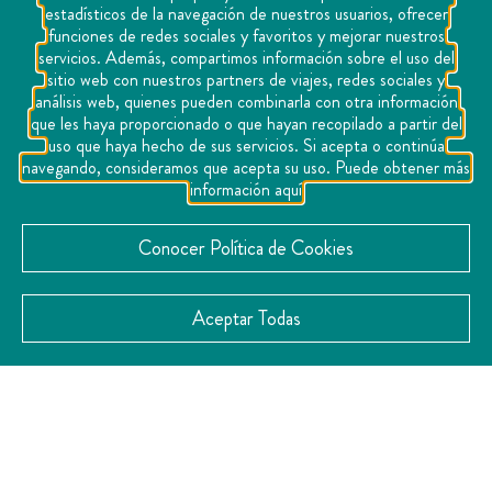
estadísticos de la navegación de nuestros usuarios, ofrecer
elementos visuales cuidados, el sabor de los
funciones de redes sociales y favoritos y mejorar nuestros
servicios. Además, compartimos información sobre el uso del
platillos y la mezcla con su coctelería, la música
sitio web con nuestros partners de viajes, redes sociales y
cuidadosamente seleccionada y el olor de las
análisis web, quienes pueden combinarla con otra información
que les haya proporcionado o que hayan recopilado a partir del
flores que visten al lugar hacen de una comida en
uso que haya hecho de sus servicios. Si acepta o continúa
Hacienda La Laborcilla una vivencia que tus cinco
navegando, consideramos que acepta su uso. Puede obtener más
información aquí
sentidos van a agradecer. Una vivencia que te hará
alargar la plática de sobremesa por horas y horas.
Conocer Política de Cookies
Aceptar Todas