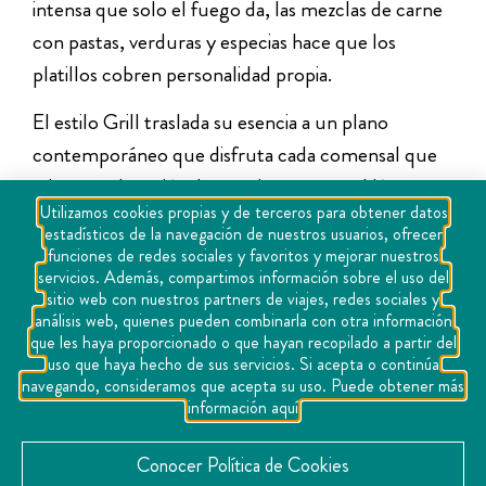
intensa que solo el fuego da, las mezclas de carne
con pastas, verduras y especias hace que los
platillos cobren personalidad propia.
El estilo Grill traslada su esencia a un plano
contemporáneo que disfruta cada comensal que
asiste a su locación. La arquitectura también
Utilizamos cookies propias y de terceros para obtener datos
combina elementos actuales con formas, colores
estadísticos de la navegación de nuestros usuarios, ofrecer
y estilos orientales. La atmósfera que se crea invita
funciones de redes sociales y favoritos y mejorar nuestros
servicios. Además, compartimos información sobre el uso del
a pasar un rato agradable con amigos, familia o en
sitio web con nuestros partners de viajes, redes sociales y
pareja. No es un lugar clásico, se trata de un lugar
análisis web, quienes pueden combinarla con otra información
que les haya proporcionado o que hayan recopilado a partir del
moderno y funcional al que vale la pena asistir para
uso que haya hecho de sus servicios. Si acepta o continúa
disfrutar cada rincón.
navegando, consideramos que acepta su uso. Puede obtener más
información aquí
Conocer Política de Cookies