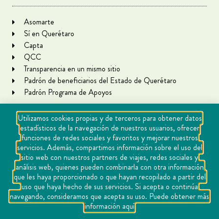
Asomarte
Sí en Querétaro
Capta
QCC
Transparencia en un mismo sitio
Padrón de beneficiarios del Estado de Querétaro
Padrón Programa de Apoyos
Utilizamos cookies propias y de terceros para obtener datos
estadísticos de la navegación de nuestros usuarios, ofrecer
funciones de redes sociales y favoritos y mejorar nuestros
servicios. Además, compartimos información sobre el uso del
sitio web con nuestros partners de viajes, redes sociales y
análisis web, quienes pueden combinarla con otra información
que les haya proporcionado o que hayan recopilado a partir del
Copyright Querétaro Travel 2021 | v 1.1
uso que haya hecho de sus servicios. Si acepta o continúa
navegando, consideramos que acepta su uso. Puede obtener más
Cookies
información aquí
Aviso de privacidad