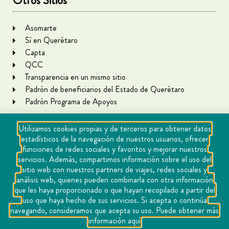
Otros Sitios
Asomarte
Sí en Querétaro
Capta
QCC
Transparencia en un mismo sitio
Padrón de beneficiarios del Estado de Querétaro
Padrón Programa de Apoyos
Utilizamos cookies propias y de terceros para obtener datos
estadísticos de la navegación de nuestros usuarios, ofrecer
funciones de redes sociales y favoritos y mejorar nuestros
servicios. Además, compartimos información sobre el uso del
sitio web con nuestros partners de viajes, redes sociales y
análisis web, quienes pueden combinarla con otra información
que les haya proporcionado o que hayan recopilado a partir del
Copyright Querétaro Travel 2021 | v 1.1
uso que haya hecho de sus servicios. Si acepta o continúa
navegando, consideramos que acepta su uso. Puede obtener más
Cookies
información aquí