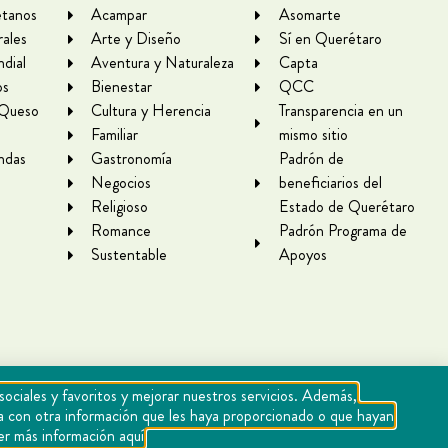
tanos
Acampar
Asomarte
rales
Arte y Diseño
Sí en Querétaro
dial
Aventura y Naturaleza
Capta
os
Bienestar
QCC
 Queso
Cultura y Herencia
Transparencia en un
Familiar
mismo sitio
ndas
Gastronomía
Padrón de
Negocios
beneficiarios del
Religioso
Estado de Querétaro
Romance
Padrón Programa de
Sustentable
Apoyos
sociales y favoritos y mejorar nuestros servicios. Además,
rla con otra información que les haya proporcionado o que hayan
er más información aquí