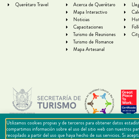
Querétaro Travel
Acerca de Querétaro
Lle
Mapa Interactivo
Cal
Noticias
Hot
Capacitaciones
Fol
Turismo de Reuniones
Cit
Turismo de Romance
Mapa Artesanal
Utilizamos cookies propias y de terceros para obtener datos estadíst
compartimos información sobre el uso del sitio web con nuestros par
recopilado a partir del uso que haya hecho de sus servicios. Si ac