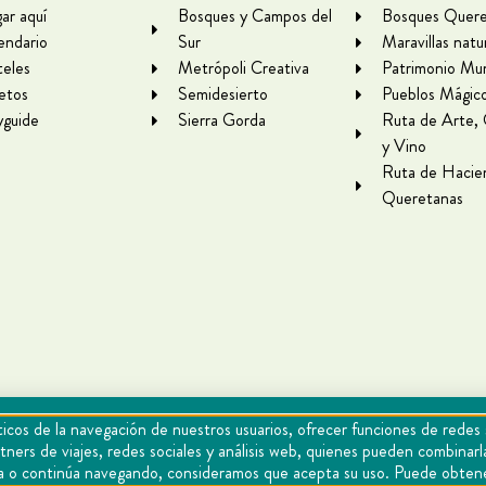
gar aquí
Bosques y Campos del
Bosques Quere
endario
Sur
Maravillas natu
eles
Metrópoli Creativa
Patrimonio Mun
letos
Semidesierto
Pueblos Mágic
yguide
Sierra Gorda
Ruta de Arte,
y Vino
Ruta de Hacie
Queretanas
icos de la navegación de nuestros usuarios, ofrecer funciones de redes 
tners de viajes, redes sociales y análisis web, quienes pueden combina
epta o continúa navegando, consideramos que acepta su uso. Puede obten