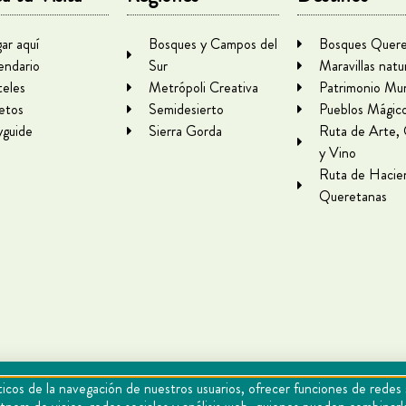
gar aquí
Bosques y Campos del
Bosques Quere
endario
Sur
Maravillas natu
eles
Metrópoli Creativa
Patrimonio Mun
letos
Semidesierto
Pueblos Mágic
yguide
Sierra Gorda
Ruta de Arte,
y Vino
Ruta de Hacie
Queretanas
icos de la navegación de nuestros usuarios, ofrecer funciones de redes 