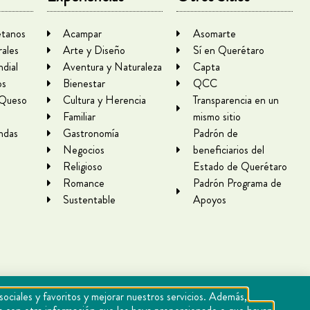
tanos
Acampar
Asomarte
rales
Arte y Diseño
Sí en Querétaro
dial
Aventura y Naturaleza
Capta
os
Bienestar
QCC
 Queso
Cultura y Herencia
Transparencia en un
Familiar
mismo sitio
ndas
Gastronomía
Padrón de
Negocios
beneficiarios del
Religioso
Estado de Querétaro
Romance
Padrón Programa de
Sustentable
Apoyos
sociales y favoritos y mejorar nuestros servicios. Además,