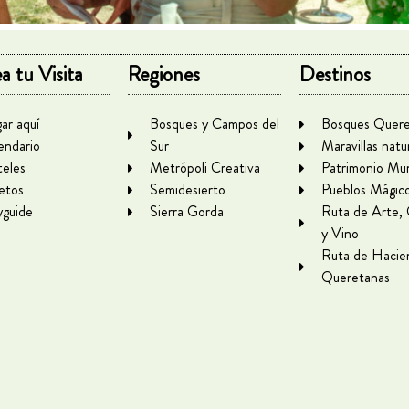
a tu Visita
Regiones
Destinos
gar aquí
Bosques y Campos del
Bosques Quere
endario
Sur
Maravillas natu
eles
Metrópoli Creativa
Patrimonio Mun
letos
Semidesierto
Pueblos Mágic
yguide
Sierra Gorda
Ruta de Arte,
y Vino
Ruta de Hacie
Queretanas