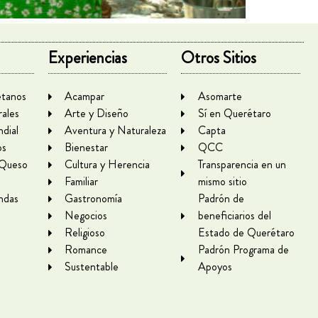
Experiencias
Otros Sitios
tanos
Acampar
Asomarte
rales
Arte y Diseño
Sí en Querétaro
dial
Aventura y Naturaleza
Capta
os
Bienestar
QCC
 Queso
Cultura y Herencia
Transparencia en un
Familiar
mismo sitio
ndas
Gastronomía
Padrón de
Negocios
beneficiarios del
Religioso
Estado de Querétaro
Romance
Padrón Programa de
Sustentable
Apoyos