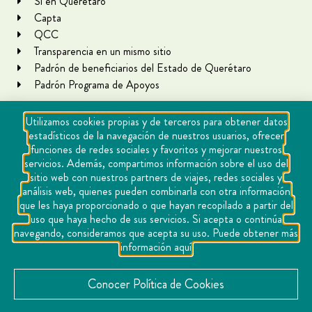
Sí en Querétaro
Capta
QCC
Transparencia en un mismo sitio
Padrón de beneficiarios del Estado de Querétaro
Padrón Programa de Apoyos
Utilizamos cookies propias y de terceros para obtener datos
estadísticos de la navegación de nuestros usuarios, ofrecer
funciones de redes sociales y favoritos y mejorar nuestros
servicios. Además, compartimos información sobre el uso del
sitio web con nuestros partners de viajes, redes sociales y
análisis web, quienes pueden combinarla con otra información
que les haya proporcionado o que hayan recopilado a partir del
Copyright Querétaro Travel 2021 | v 1.1
uso que haya hecho de sus servicios. Si acepta o continúa
navegando, consideramos que acepta su uso. Puede obtener más
Cookies
información aquí
Aviso de privacidad
Directorio
Conocer Política de Cookies
Contacto