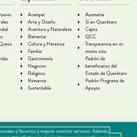
tanos
Acampar
Asomarte
rales
Arte y Diseño
Sí en Querétaro
dial
Aventura y Naturaleza
Capta
os
Bienestar
QCC
 Queso
Cultura y Herencia
Transparencia en un
Familiar
mismo sitio
ndas
Gastronomía
Padrón de
Negocios
beneficiarios del
Religioso
Estado de Querétaro
Romance
Padrón Programa de
Sustentable
Apoyos
sociales y favoritos y mejorar nuestros servicios. Además,