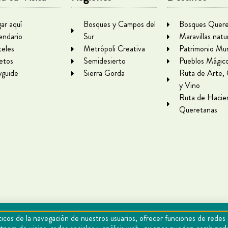
gar aquí
Bosques y Campos del
Bosques Quere
endario
Sur
Maravillas natu
eles
Metrópoli Creativa
Patrimonio Mun
letos
Semidesierto
Pueblos Mágic
yguide
Sierra Gorda
Ruta de Arte,
y Vino
Ruta de Hacie
Queretanas
icos de la navegación de nuestros usuarios, ofrecer funciones de redes 