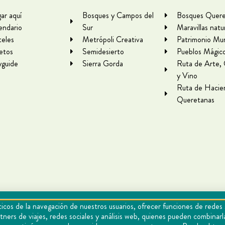
gar aquí
Bosques y Campos del
Bosques Quere
endario
Sur
Maravillas natu
eles
Metrópoli Creativa
Patrimonio Mun
letos
Semidesierto
Pueblos Mágic
yguide
Sierra Gorda
Ruta de Arte,
y Vino
Ruta de Hacie
Queretanas
icos de la navegación de nuestros usuarios, ofrecer funciones de redes 
tners de viajes, redes sociales y análisis web, quienes pueden combina