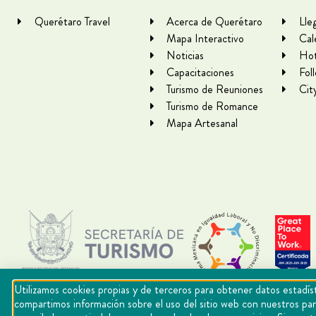
Querétaro Travel
Acerca de Querétaro
Lle
Mapa Interactivo
Cal
Noticias
Hot
Capacitaciones
Fol
Turismo de Reuniones
Cit
Turismo de Romance
Mapa Artesanal
Utilizamos cookies propias y de terceros para obtener datos estadíst
compartimos información sobre el uso del sitio web con nuestros par