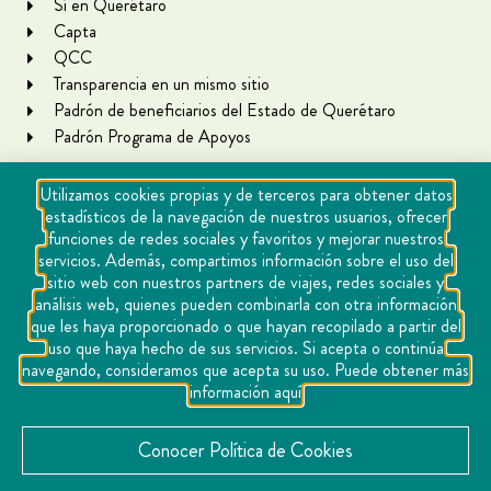
Sí en Querétaro
Capta
QCC
Transparencia en un mismo sitio
Padrón de beneficiarios del Estado de Querétaro
Padrón Programa de Apoyos
Utilizamos cookies propias y de terceros para obtener datos
estadísticos de la navegación de nuestros usuarios, ofrecer
funciones de redes sociales y favoritos y mejorar nuestros
servicios. Además, compartimos información sobre el uso del
sitio web con nuestros partners de viajes, redes sociales y
análisis web, quienes pueden combinarla con otra información
que les haya proporcionado o que hayan recopilado a partir del
Copyright Querétaro Travel 2021 | v 1.1
uso que haya hecho de sus servicios. Si acepta o continúa
navegando, consideramos que acepta su uso. Puede obtener más
Cookies
información aquí
Aviso de privacidad
Directorio
Conocer Política de Cookies
Contacto