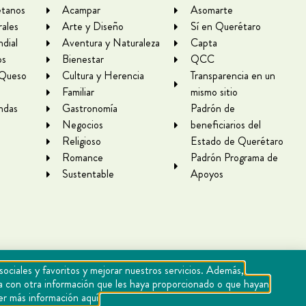
tanos
Acampar
Asomarte
rales
Arte y Diseño
Sí en Querétaro
dial
Aventura y Naturaleza
Capta
os
Bienestar
QCC
 Queso
Cultura y Herencia
Transparencia en un
Familiar
mismo sitio
ndas
Gastronomía
Padrón de
Negocios
beneficiarios del
Religioso
Estado de Querétaro
Romance
Padrón Programa de
Sustentable
Apoyos
sociales y favoritos y mejorar nuestros servicios. Además,
rla con otra información que les haya proporcionado o que hayan
er más información aquí