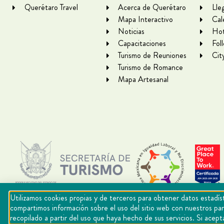
Querétaro Travel
Acerca de Querétaro
Lle
Mapa Interactivo
Cal
Noticias
Hot
Capacitaciones
Fol
Turismo de Reuniones
Cit
Turismo de Romance
Mapa Artesanal
Utilizamos cookies propias y de terceros para obtener datos estadíst
compartimos información sobre el uso del sitio web con nuestros par
recopilado a partir del uso que haya hecho de sus servicios. Si ac