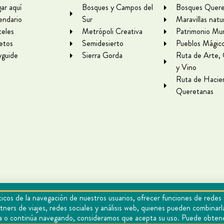
gar aquí
Bosques y Campos del
Bosques Quere
endario
Sur
Maravillas natu
eles
Metrópoli Creativa
Patrimonio Mun
letos
Semidesierto
Pueblos Mágic
yguide
Sierra Gorda
Ruta de Arte,
y Vino
Ruta de Hacie
Queretanas
icos de la navegación de nuestros usuarios, ofrecer funciones de redes 
tners de viajes, redes sociales y análisis web, quienes pueden combina
epta o continúa navegando, consideramos que acepta su uso. Puede obten