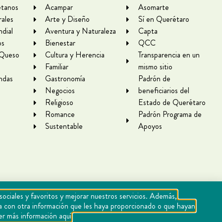
tanos
Acampar
Asomarte
rales
Arte y Diseño
Sí en Querétaro
dial
Aventura y Naturaleza
Capta
os
Bienestar
QCC
 Queso
Cultura y Herencia
Transparencia en un
Familiar
mismo sitio
ndas
Gastronomía
Padrón de
Negocios
beneficiarios del
Religioso
Estado de Querétaro
Romance
Padrón Programa de
Sustentable
Apoyos
sociales y favoritos y mejorar nuestros servicios. Además,
rla con otra información que les haya proporcionado o que hayan
er más información aquí