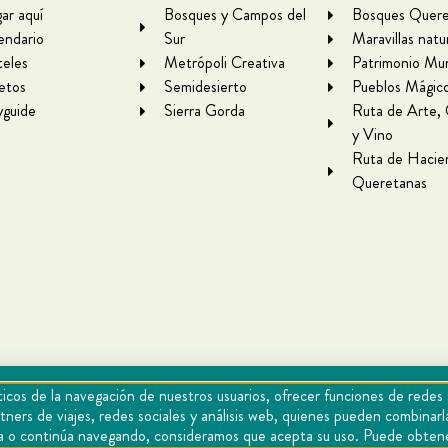
gar aquí
Bosques y Campos del
Bosques Quere
endario
Sur
Maravillas natu
eles
Metrópoli Creativa
Patrimonio Mun
letos
Semidesierto
Pueblos Mágic
yguide
Sierra Gorda
Ruta de Arte,
y Vino
Ruta de Hacie
Queretanas
icos de la navegación de nuestros usuarios, ofrecer funciones de redes 
tners de viajes, redes sociales y análisis web, quienes pueden combina
epta o continúa navegando, consideramos que acepta su uso. Puede obten