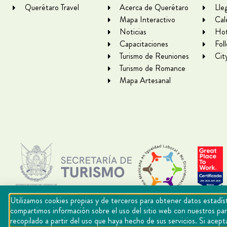
Querétaro Travel
Acerca de Querétaro
Lle
Mapa Interactivo
Cal
Noticias
Hot
Capacitaciones
Fol
Turismo de Reuniones
Cit
Turismo de Romance
Mapa Artesanal
Utilizamos cookies propias y de terceros para obtener datos estadíst
compartimos información sobre el uso del sitio web con nuestros par
recopilado a partir del uso que haya hecho de sus servicios. Si ac