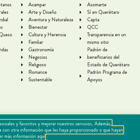
tanos
Acampar
Asomarte
rales
Arte y Diseño
Sí en Querétaro
dial
Aventura y Naturaleza
Capta
os
Bienestar
QCC
 Queso
Cultura y Herencia
Transparencia en un
Familiar
mismo sitio
ndas
Gastronomía
Padrón de
Negocios
beneficiarios del
Religioso
Estado de Querétaro
Romance
Padrón Programa de
Sustentable
Apoyos
sociales y favoritos y mejorar nuestros servicios. Además,
rla con otra información que les haya proporcionado o que hayan
er más información aquí