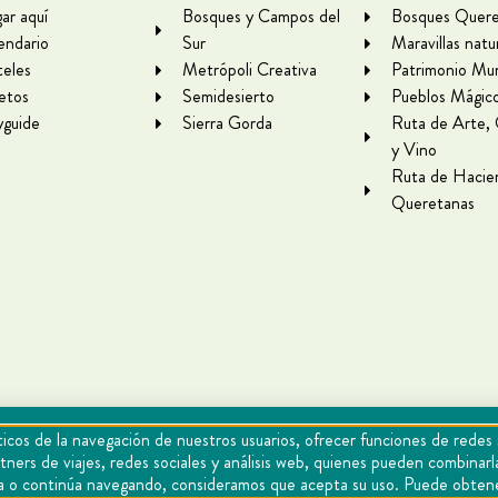
gar aquí
Bosques y Campos del
Bosques Quere
endario
Sur
Maravillas natu
eles
Metrópoli Creativa
Patrimonio Mun
letos
Semidesierto
Pueblos Mágic
yguide
Sierra Gorda
Ruta de Arte,
y Vino
Ruta de Hacie
Queretanas
icos de la navegación de nuestros usuarios, ofrecer funciones de redes 
tners de viajes, redes sociales y análisis web, quienes pueden combina
epta o continúa navegando, consideramos que acepta su uso. Puede obten