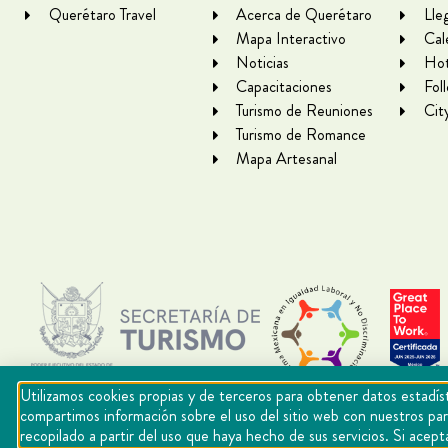
Querétaro Travel
Acerca de Querétaro
Lle
Mapa Interactivo
Cal
Noticias
Hot
Capacitaciones
Fol
Turismo de Reuniones
Cit
Turismo de Romance
Mapa Artesanal
Utilizamos cookies propias y de terceros para obtener datos estadíst
compartimos información sobre el uso del sitio web con nuestros par
recopilado a partir del uso que haya hecho de sus servicios. Si ac