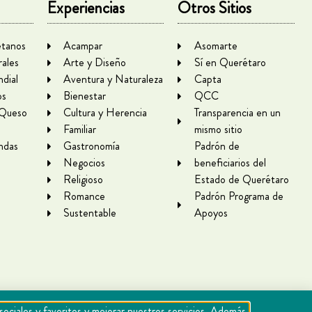
Experiencias
Otros Sitios
tanos
Acampar
Asomarte
rales
Arte y Diseño
Sí en Querétaro
dial
Aventura y Naturaleza
Capta
os
Bienestar
QCC
 Queso
Cultura y Herencia
Transparencia en un
Familiar
mismo sitio
ndas
Gastronomía
Padrón de
Negocios
beneficiarios del
Religioso
Estado de Querétaro
Romance
Padrón Programa de
Sustentable
Apoyos
sociales y favoritos y mejorar nuestros servicios. Además,