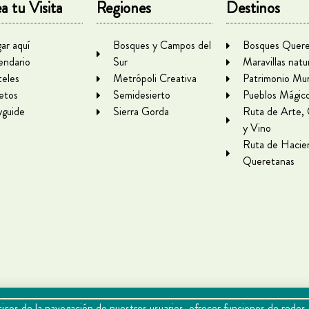
a tu Visita
Regiones
Destinos
gar aquí
Bosques y Campos del
Bosques Quere
endario
Sur
Maravillas natu
eles
Metrópoli Creativa
Patrimonio Mun
letos
Semidesierto
Pueblos Mágic
yguide
Sierra Gorda
Ruta de Arte,
y Vino
Ruta de Hacie
Queretanas
icos de la navegación de nuestros usuarios, ofrecer funciones de redes 