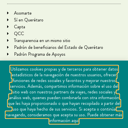
Asomarte
Sí en Querétaro
Capta
QCC
Transparencia en un mismo sitio
Padrón de beneficiarios del Estado de Querétaro
Padrón Programa de Apoyos
Utilizamos cookies propias y de terceros para obtener datos
estadísticos de la navegación de nuestros usuarios, ofrecer
funciones de redes sociales y favoritos y mejorar nuestros
servicios. Además, compartimos información sobre el uso del
sitio web con nuestros partners de viajes, redes sociales y
análisis web, quienes pueden combinarla con otra información
que les haya proporcionado o que hayan recopilado a partir del
Copyright Querétaro Travel 2021 | v 1.1
uso que haya hecho de sus servicios. Si acepta o continúa
navegando, consideramos que acepta su uso. Puede obtener más
Cookies
información aquí
Aviso de privacidad