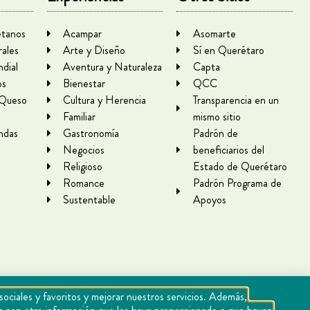
tanos
Acampar
Asomarte
rales
Arte y Diseño
Sí en Querétaro
dial
Aventura y Naturaleza
Capta
os
Bienestar
QCC
 Queso
Cultura y Herencia
Transparencia en un
Familiar
mismo sitio
ndas
Gastronomía
Padrón de
Negocios
beneficiarios del
Religioso
Estado de Querétaro
Romance
Padrón Programa de
Sustentable
Apoyos
sociales y favoritos y mejorar nuestros servicios. Además,