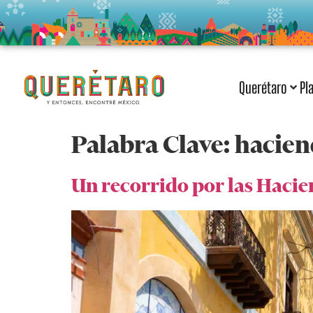
Querétaro
Pl
Palabra Clave:
hacien
Un recorrido por las Haci