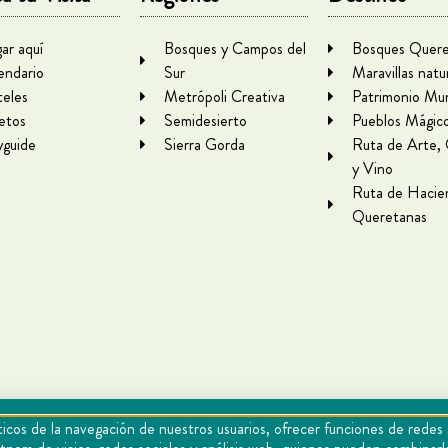
gar aquí
Bosques y Campos del
Bosques Quere
endario
Sur
Maravillas natu
eles
Metrópoli Creativa
Patrimonio Mun
letos
Semidesierto
Pueblos Mágic
yguide
Sierra Gorda
Ruta de Arte,
y Vino
Ruta de Hacie
Queretanas
icos de la navegación de nuestros usuarios, ofrecer funciones de redes 