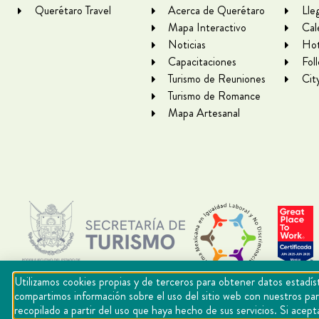
Querétaro Travel
Acerca de Querétaro
Lle
Mapa Interactivo
Cal
Noticias
Hot
Capacitaciones
Fol
Turismo de Reuniones
Cit
Turismo de Romance
Mapa Artesanal
Utilizamos cookies propias y de terceros para obtener datos estadíst
compartimos información sobre el uso del sitio web con nuestros par
recopilado a partir del uso que haya hecho de sus servicios. Si ac