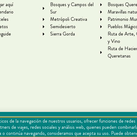
gar aquí
Bosques y Campos del
Bosques Quere
endario
Sur
Maravillas natu
eles
Metrópoli Creativa
Patrimonio Mun
letos
Semidesierto
Pueblos Mágic
yguide
Sierra Gorda
Ruta de Arte,
y Vino
Ruta de Hacie
Queretanas
icos de la navegación de nuestros usuarios, ofrecer funciones de redes 
tners de viajes, redes sociales y análisis web, quienes pueden combina
epta o continúa navegando, consideramos que acepta su uso. Puede obten