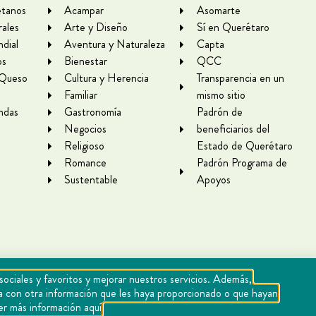
tanos
Acampar
Asomarte
rales
Arte y Diseño
Sí en Querétaro
dial
Aventura y Naturaleza
Capta
os
Bienestar
QCC
 Queso
Cultura y Herencia
Transparencia en un
Familiar
mismo sitio
ndas
Gastronomía
Padrón de
Negocios
beneficiarios del
Religioso
Estado de Querétaro
Romance
Padrón Programa de
Sustentable
Apoyos
sociales y favoritos y mejorar nuestros servicios. Además,
rla con otra información que les haya proporcionado o que hayan
er más información aquí