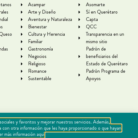
tanos
Acampar
Asomarte
rales
Arte y Diseño
Sí en Querétaro
dial
Aventura y Naturaleza
Capta
os
Bienestar
QCC
 Queso
Cultura y Herencia
Transparencia en un
Familiar
mismo sitio
ndas
Gastronomía
Padrón de
Negocios
beneficiarios del
Religioso
Estado de Querétaro
Romance
Padrón Programa de
Sustentable
Apoyos
sociales y favoritos y mejorar nuestros servicios. Además,
rla con otra información que les haya proporcionado o que hayan
er más información aquí