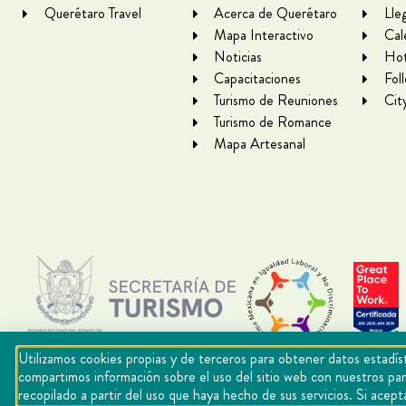
Querétaro Travel
Acerca de Querétaro
Lle
Mapa Interactivo
Cal
Noticias
Hot
Capacitaciones
Fol
Turismo de Reuniones
Cit
Turismo de Romance
Mapa Artesanal
Utilizamos cookies propias y de terceros para obtener datos estadíst
compartimos información sobre el uso del sitio web con nuestros par
recopilado a partir del uso que haya hecho de sus servicios. Si ac