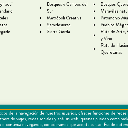
gar aquí
Bosques y Campos del
Bosques Quere
endario
Sur
Maravillas natu
eles
Metrópoli Creativa
Patrimonio Mun
letos
Semidesierto
Pueblos Mágic
yguide
Sierra Gorda
Ruta de Arte,
y Vino
Ruta de Hacie
Queretanas
icos de la navegación de nuestros usuarios, ofrecer funciones de redes 
tners de viajes, redes sociales y análisis web, quienes pueden combina
epta o continúa navegando, consideramos que acepta su uso. Puede obten