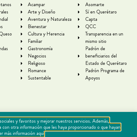
tanos
Acampar
Asomarte
rales
Arte y Diseño
Sí en Querétaro
dial
Aventura y Naturaleza
Capta
os
Bienestar
QCC
 Queso
Cultura y Herencia
Transparencia en un
Familiar
mismo sitio
ndas
Gastronomía
Padrón de
Negocios
beneficiarios del
Religioso
Estado de Querétaro
Romance
Padrón Programa de
Sustentable
Apoyos
sociales y favoritos y mejorar nuestros servicios. Además,
rla con otra información que les haya proporcionado o que hayan
er más información aquí