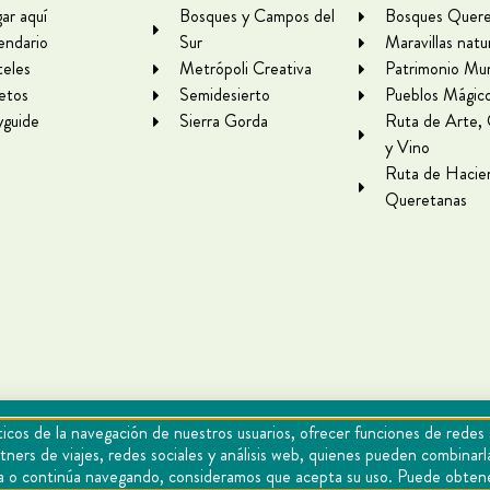
gar aquí
Bosques y Campos del
Bosques Quere
endario
Sur
Maravillas natu
eles
Metrópoli Creativa
Patrimonio Mun
letos
Semidesierto
Pueblos Mágic
yguide
Sierra Gorda
Ruta de Arte,
y Vino
Ruta de Hacie
Queretanas
icos de la navegación de nuestros usuarios, ofrecer funciones de redes 
tners de viajes, redes sociales y análisis web, quienes pueden combina
epta o continúa navegando, consideramos que acepta su uso. Puede obten