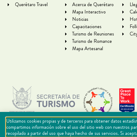
Querétaro Travel
Acerca de Querétaro
Lle
Mapa Interactivo
Cal
Noticias
Hot
Capacitaciones
Fol
Turismo de Reuniones
Cit
Turismo de Romance
Mapa Artesanal
Utilizamos cookies propias y de terceros para obtener datos estadíst
compartimos información sobre el uso del sitio web con nuestros par
recopilado a partir del uso que haya hecho de sus servicios. Si ac