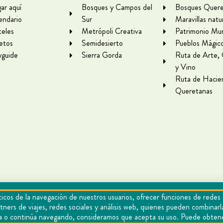
gar aquí
Bosques y Campos del
Bosques Quere
endario
Sur
Maravillas natu
eles
Metrópoli Creativa
Patrimonio Mun
letos
Semidesierto
Pueblos Mágic
yguide
Sierra Gorda
Ruta de Arte,
y Vino
Ruta de Hacie
Queretanas
icos de la navegación de nuestros usuarios, ofrecer funciones de redes 
tners de viajes, redes sociales y análisis web, quienes pueden combina
epta o continúa navegando, consideramos que acepta su uso. Puede obten