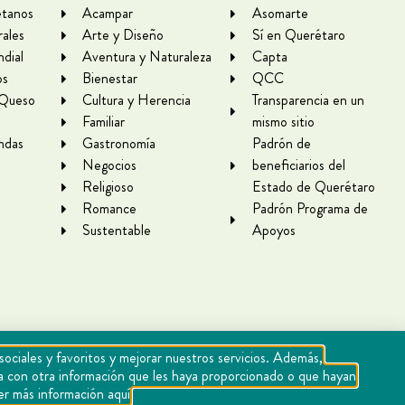
tanos
Acampar
Asomarte
rales
Arte y Diseño
Sí en Querétaro
dial
Aventura y Naturaleza
Capta
os
Bienestar
QCC
 Queso
Cultura y Herencia
Transparencia en un
Familiar
mismo sitio
ndas
Gastronomía
Padrón de
Negocios
beneficiarios del
Religioso
Estado de Querétaro
Romance
Padrón Programa de
Sustentable
Apoyos
sociales y favoritos y mejorar nuestros servicios. Además,
rla con otra información que les haya proporcionado o que hayan
er más información aquí