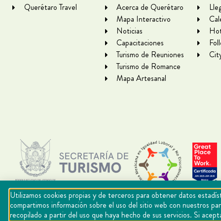
Querétaro Travel
Acerca de Querétaro
Lle
Mapa Interactivo
Cal
Noticias
Hot
Capacitaciones
Fol
Turismo de Reuniones
Cit
Turismo de Romance
Mapa Artesanal
Utilizamos cookies propias y de terceros para obtener datos estadíst
compartimos información sobre el uso del sitio web con nuestros par
recopilado a partir del uso que haya hecho de sus servicios. Si ac