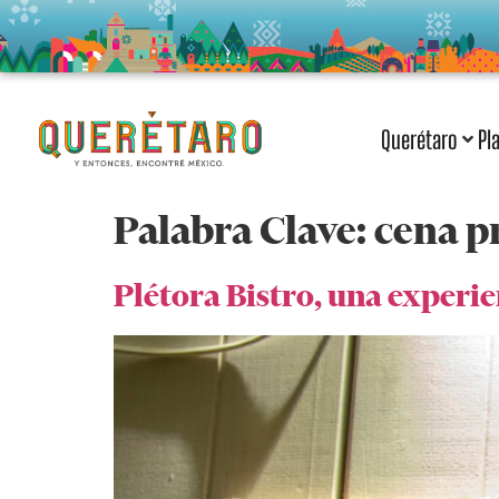
Querétaro
Pl
Palabra Clave:
cena p
Plétora Bistro, una experi