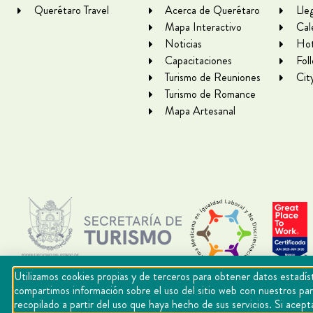
Querétaro Travel
Acerca de Querétaro
Lle
Mapa Interactivo
Cal
Noticias
Hot
Capacitaciones
Fol
Turismo de Reuniones
Cit
Turismo de Romance
Mapa Artesanal
Utilizamos cookies propias y de terceros para obtener datos estadíst
compartimos información sobre el uso del sitio web con nuestros par
recopilado a partir del uso que haya hecho de sus servicios. Si ac