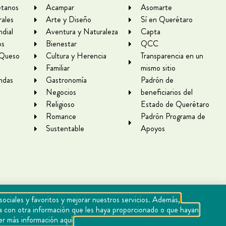
tanos
Acampar
Asomarte
rales
Arte y Diseño
Sí en Querétaro
dial
Aventura y Naturaleza
Capta
os
Bienestar
QCC
 Queso
Cultura y Herencia
Transparencia en un
Familiar
mismo sitio
ndas
Gastronomía
Padrón de
Negocios
beneficiarios del
Religioso
Estado de Querétaro
Romance
Padrón Programa de
Sustentable
Apoyos
sociales y favoritos y mejorar nuestros servicios. Además,
rla con otra información que les haya proporcionado o que hayan
er más información aquí