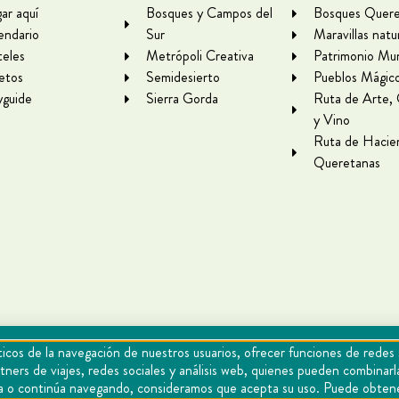
gar aquí
Bosques y Campos del
Bosques Quere
endario
Sur
Maravillas natu
eles
Metrópoli Creativa
Patrimonio Mun
letos
Semidesierto
Pueblos Mágic
yguide
Sierra Gorda
Ruta de Arte,
y Vino
Ruta de Hacie
Queretanas
icos de la navegación de nuestros usuarios, ofrecer funciones de redes 
tners de viajes, redes sociales y análisis web, quienes pueden combina
epta o continúa navegando, consideramos que acepta su uso. Puede obten