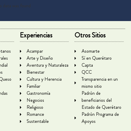
 data was found
Experiencias
Otros Sitios
tanos
Acampar
Asomarte
rales
Arte y Diseño
Sí en Querétaro
dial
Aventura y Naturaleza
Capta
os
Bienestar
QCC
 Queso
Cultura y Herencia
Transparencia en un
Familiar
mismo sitio
ndas
Gastronomía
Padrón de
Negocios
beneficiarios del
Religioso
Estado de Querétaro
Romance
Padrón Programa de
Sustentable
Apoyos