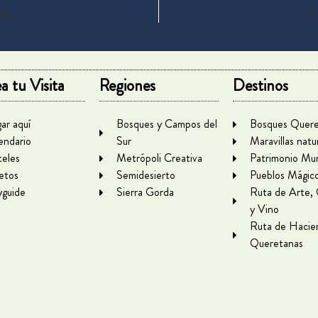
und
No
a tu Visita
Regiones
Destinos
gar aquí
Bosques y Campos del
Bosques Quere
endario
Sur
Maravillas natu
eles
Metrópoli Creativa
Patrimonio Mun
letos
Semidesierto
Pueblos Mágic
yguide
Sierra Gorda
Ruta de Arte,
y Vino
Ruta de Hacie
Queretanas